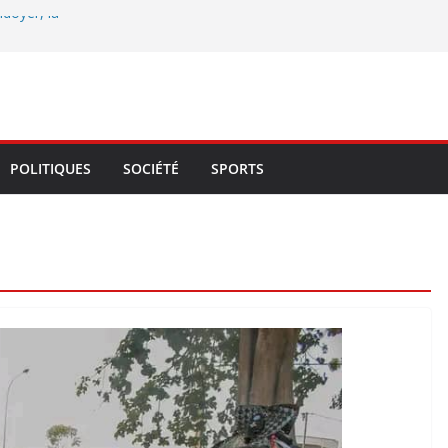
idoyer, la
eptennale de la
e maire François
 du Libérateur
 Mono et du Couffo
: Ouidah en fête,
POLITIQUES
SOCIÉTÉ
SPORTS
bilise la cité
ossa, John Hounza
une et trace les