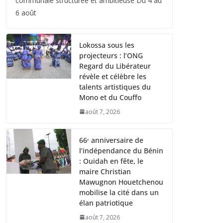
communale structurée et ambitieuse Du 4 au
6 août
Lokossa sous les
projecteurs : l’ONG
Regard du Libérateur
révèle et célèbre les
talents artistiques du
Mono et du Couffo
août 7, 2026
66ᵉ anniversaire de
l’indépendance du Bénin
: Ouidah en fête, le
maire Christian
Mawugnon Houetchenou
mobilise la cité dans un
élan patriotique
août 7, 2026