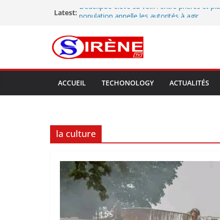
Latest:
Dédékpoè élève sa voix : entre prières et pla
population appelle les autorités à agir
Atelier d’élaboration de la feuille de route s
commune d’Athiémé: Un pas de géant pour l
Cossy Assou
Lokossa sous les projecteurs : l’ONG Regard
révèle et célèbre les talents artistiques du
66ᵉ anniversaire de l’indépendance du Bénin 
ACCUEIL
TECHONOLOGY
ACTUALITÉS
le maire Christian Mawugnon Houetchenou mo
dans un élan patriotique
Tournée préfectorale dans le Mono : à Lok
met en lumière les performances de la comm
perspectives d’avenir
la culture