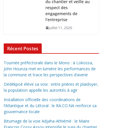
du chantier et veille au
respect des
engagements de
l’entreprise
juillet 11, 2026
Récent Postes
Tournée préfectorale dans le Mono : à Lokossa,
John Hounza met en lumière les performances de
la commune et trace les perspectives d’avenir
Dédékpoè élève sa voix : entre prières et plaidoyer,
la population appelle les autorités à agir
Installation officielle des coordinations de
l’Atlantique et du Littoral : le RA.CO.NA renforce sa
gouvernance locale
Bitumage de la voie Adjaha-Athiémè : le Maire
François Cossy Assou intensifie le suivi du chantier