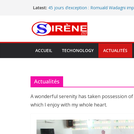
Latest:
45 jours d’exception : Romuald Wadagni im
gouvernance d’action et d’excellence au Bén
Tournée préfectorale dans le Mono : à Lok
met en lumière les performances de la comm
perspectives d’avenir
Dédékpoè élève sa voix : entre prières et pla
population appelle les autorités à agir
Installation officielle des coordinations de l’
ACCUEIL
TECHONOLOGY
ACTUALITÉS
Littoral : le RA.CO.NA renforce sa gouvernan
Bitumage de la voie Adjaha-Athiémè : le Mai
Cossy Assou intensifie le suivi du chantier et
des engagements de l’entreprise
Actualités
A wonderful serenity has taken possession of 
which I enjoy with my whole heart.