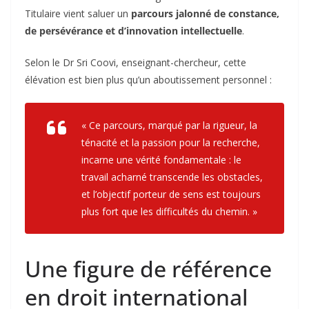
Titulaire vient saluer un
parcours jalonné de constance,
de persévérance et d’innovation intellectuelle
.
Selon le Dr Sri Coovi, enseignant-chercheur, cette
élévation est bien plus qu’un aboutissement personnel :
« Ce parcours, marqué par la rigueur, la
ténacité et la passion pour la recherche,
incarne une vérité fondamentale : le
travail acharné transcende les obstacles,
et l’objectif porteur de sens est toujours
plus fort que les difficultés du chemin. »
Une figure de référence
en droit international