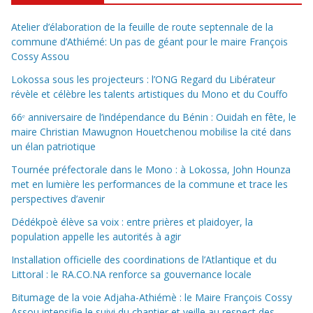
Atelier d’élaboration de la feuille de route septennale de la
commune d’Athiémé: Un pas de géant pour le maire François
Cossy Assou
Lokossa sous les projecteurs : l’ONG Regard du Libérateur
révèle et célèbre les talents artistiques du Mono et du Couffo
66ᵉ anniversaire de l’indépendance du Bénin : Ouidah en fête, le
maire Christian Mawugnon Houetchenou mobilise la cité dans
un élan patriotique
Tournée préfectorale dans le Mono : à Lokossa, John Hounza
met en lumière les performances de la commune et trace les
perspectives d’avenir
Dédékpoè élève sa voix : entre prières et plaidoyer, la
population appelle les autorités à agir
Installation officielle des coordinations de l’Atlantique et du
Littoral : le RA.CO.NA renforce sa gouvernance locale
Bitumage de la voie Adjaha-Athiémè : le Maire François Cossy
Assou intensifie le suivi du chantier et veille au respect des