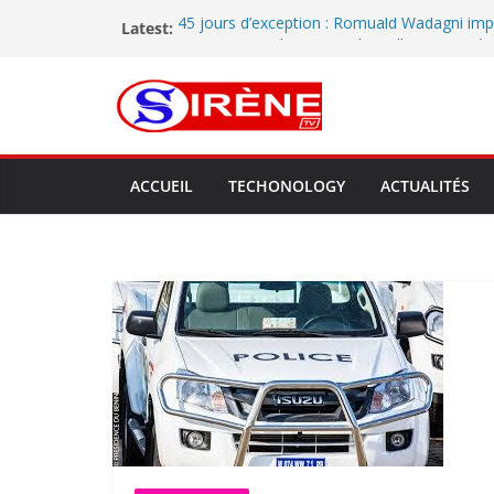
Latest:
45 jours d’exception : Romuald Wadagni im
gouvernance d’action et d’excellence au Bén
Tournée préfectorale dans le Mono : à Lok
met en lumière les performances de la comm
perspectives d’avenir
Dédékpoè élève sa voix : entre prières et pla
population appelle les autorités à agir
Installation officielle des coordinations de l’
ACCUEIL
TECHONOLOGY
ACTUALITÉS
Littoral : le RA.CO.NA renforce sa gouvernan
Bitumage de la voie Adjaha-Athiémè : le Mai
Cossy Assou intensifie le suivi du chantier et
des engagements de l’entreprise