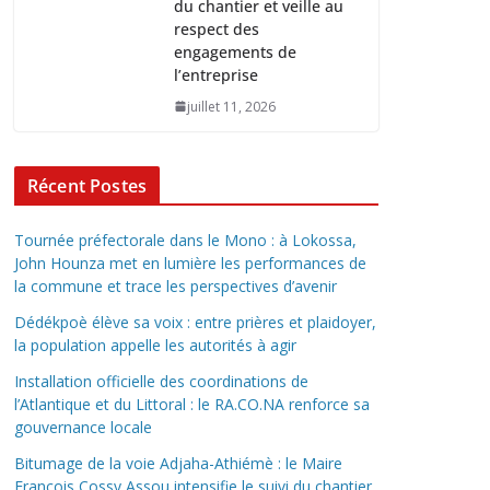
du chantier et veille au
respect des
engagements de
l’entreprise
juillet 11, 2026
Récent Postes
Tournée préfectorale dans le Mono : à Lokossa,
John Hounza met en lumière les performances de
la commune et trace les perspectives d’avenir
Dédékpoè élève sa voix : entre prières et plaidoyer,
la population appelle les autorités à agir
Installation officielle des coordinations de
l’Atlantique et du Littoral : le RA.CO.NA renforce sa
gouvernance locale
Bitumage de la voie Adjaha-Athiémè : le Maire
François Cossy Assou intensifie le suivi du chantier