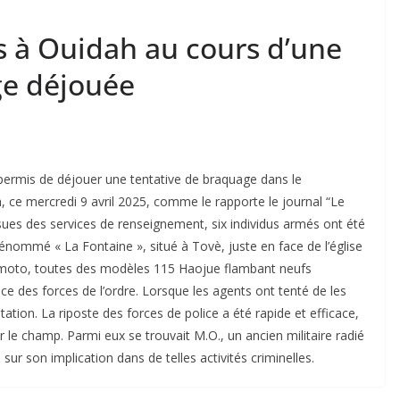
us à Ouidah au cours d’une
ge déjouée
 permis de déjouer une tentative de braquage dans le
, ce mercredi 9 avril 2025, comme le rapporte le journal “Le
sues des services de renseignement, six individus armés ont été
dénommé « La Fontaine », situé à Tovè, juste en face de l’église
à moto, toutes des modèles 115 Haojue flambant neufs
ance des forces de l’ordre. Lorsque les agents ont tenté de les
itation. La riposte des forces de police a été rapide et efficace,
r le champ. Parmi eux se trouvait M.O., un ancien militaire radié
sur son implication dans de telles activités criminelles.