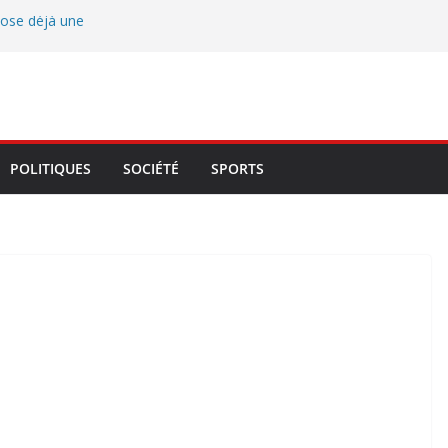
pose déjà une
in
ossa, John Hounza
une et trace les
idoyer, la
Atlantique et du
POLITIQUES
SOCIÉTÉ
SPORTS
ce locale
re François
 veille au respect