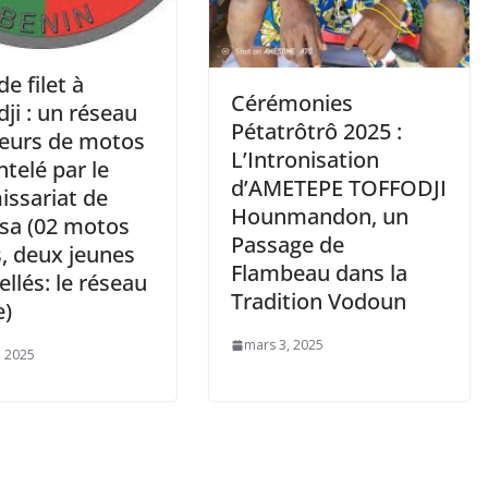
e filet à
Cérémonies
ji : un réseau
Pétatrôtrô 2025 :
leurs de motos
L’Intronisation
telé par le
d’AMETEPE TOFFODJI
ssariat de
Hounmandon, un
sa (02 motos
Passage de
s, deux jeunes
Flambeau dans la
ellés: le réseau
Tradition Vodoun
)
mars 3, 2025
, 2025