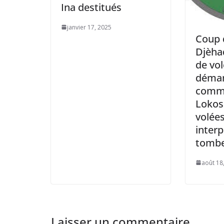
Ina destitués
janvier 17, 2025
Coup d
Djèhad
de vo
déman
commi
Lokos
volée
interp
tombe
août 18
Laisser un commentaire