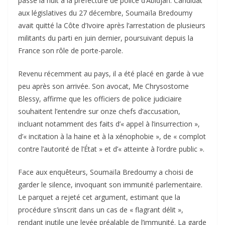
passé la nuit à la préfecture de police d’Abidjan. Candidat
aux législatives du 27 décembre, Soumaïla Bredoumy
avait quitté la Côte d’Ivoire après l’arrestation de plusieurs
militants du parti en juin dernier, poursuivant depuis la
France son rôle de porte-parole.
Revenu récemment au pays, il a été placé en garde à vue
peu après son arrivée. Son avocat, Me Chrysostome
Blessy, affirme que les officiers de police judiciaire
souhaitent l’entendre sur onze chefs d’accusation,
incluant notamment des faits d’« appel à l’insurrection »,
d’« incitation à la haine et à la xénophobie », de « complot
contre l’autorité de l’État » et d’« atteinte à l’ordre public ».
Face aux enquêteurs, Soumaïla Bredoumy a choisi de
garder le silence, invoquant son immunité parlementaire.
Le parquet a rejeté cet argument, estimant que la
procédure s’inscrit dans un cas de « flagrant délit »,
rendant inutile une levée préalable de l’immunité. La garde