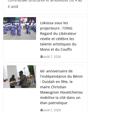
communale structurée et ambitieuse Du 4 au
6 août
Lokossa sous les
projecteurs : l’ONG
Regard du Libérateur
révèle et célèbre les
talents artistiques du
Mono et du Couffo
août 7, 2026
66ᵉ anniversaire de
l’indépendance du Bénin
: Ouidah en fête, le
maire Christian
Mawugnon Houetchenou
mobilise la cité dans un
élan patriotique
août 7, 2026