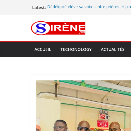
Latest:
Dédékpoè élève sa voix : entre prières et pla
population appelle les autorités à agir
Atelier d’élaboration de la feuille de route s
commune d’Athiémé: Un pas de géant pour l
Cossy Assou
Lokossa sous les projecteurs : l’ONG Regard
révèle et célèbre les talents artistiques du
66ᵉ anniversaire de l’indépendance du Bénin 
ACCUEIL
TECHONOLOGY
ACTUALITÉS
le maire Christian Mawugnon Houetchenou mo
dans un élan patriotique
Tournée préfectorale dans le Mono : à Lok
met en lumière les performances de la comm
perspectives d’avenir