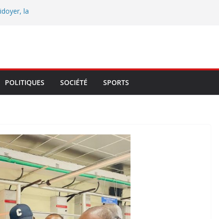
idoyer, la
eptennale de la
e maire François
 du Libérateur
 Mono et du Couffo
: Ouidah en fête,
POLITIQUES
SOCIÉTÉ
SPORTS
bilise la cité
ossa, John Hounza
une et trace les