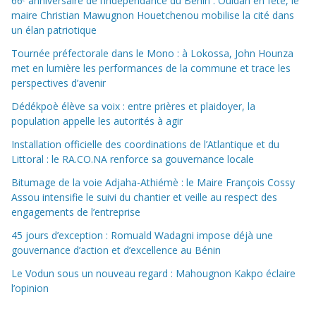
66ᵉ anniversaire de l’indépendance du Bénin : Ouidah en fête, le
maire Christian Mawugnon Houetchenou mobilise la cité dans
un élan patriotique
Tournée préfectorale dans le Mono : à Lokossa, John Hounza
met en lumière les performances de la commune et trace les
perspectives d’avenir
Dédékpoè élève sa voix : entre prières et plaidoyer, la
population appelle les autorités à agir
Installation officielle des coordinations de l’Atlantique et du
Littoral : le RA.CO.NA renforce sa gouvernance locale
Bitumage de la voie Adjaha-Athiémè : le Maire François Cossy
Assou intensifie le suivi du chantier et veille au respect des
engagements de l’entreprise
45 jours d’exception : Romuald Wadagni impose déjà une
gouvernance d’action et d’excellence au Bénin
Le Vodun sous un nouveau regard : Mahougnon Kakpo éclaire
l’opinion