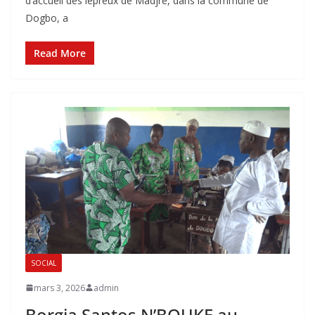
d’accueil des lépreux de Madjrè, dans la commune de
Dogbo, a
Read More
SOCIAL
mars 3, 2026
admin
‎Borgia Santos N’BOUKE au