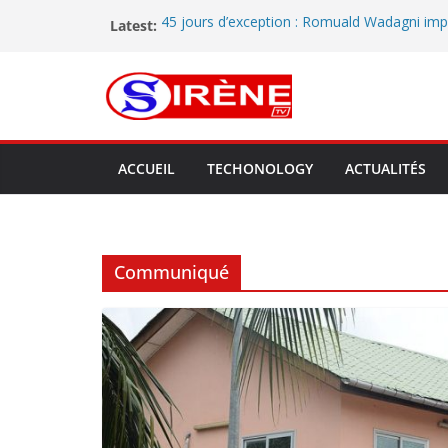
Latest:
45 jours d’exception : Romuald Wadagni im
gouvernance d’action et d’excellence au Bén
Tournée préfectorale dans le Mono : à Lok
met en lumière les performances de la comm
perspectives d’avenir
Dédékpoè élève sa voix : entre prières et pla
population appelle les autorités à agir
Installation officielle des coordinations de l’
ACCUEIL
TECHONOLOGY
ACTUALITÉS
Littoral : le RA.CO.NA renforce sa gouvernan
Bitumage de la voie Adjaha-Athiémè : le Mai
Cossy Assou intensifie le suivi du chantier et
des engagements de l’entreprise
Communiqué