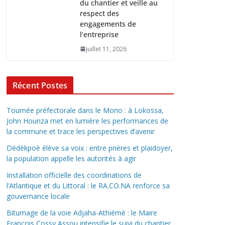
du chantier et veille au
respect des
engagements de
l’entreprise
juillet 11, 2026
Récent Postes
Tournée préfectorale dans le Mono : à Lokossa,
John Hounza met en lumière les performances de
la commune et trace les perspectives d’avenir
Dédékpoè élève sa voix : entre prières et plaidoyer,
la population appelle les autorités à agir
Installation officielle des coordinations de
l’Atlantique et du Littoral : le RA.CO.NA renforce sa
gouvernance locale
Bitumage de la voie Adjaha-Athiémè : le Maire
François Cossy Assou intensifie le suivi du chantier