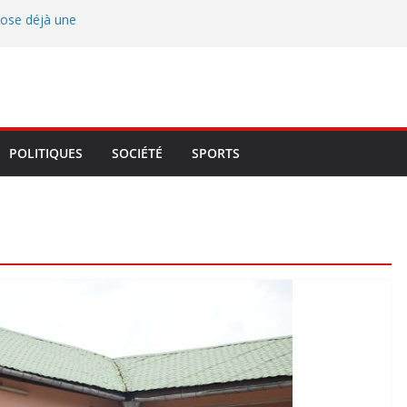
pose déjà une
in
ossa, John Hounza
une et trace les
idoyer, la
Atlantique et du
POLITIQUES
SOCIÉTÉ
SPORTS
ce locale
re François
 veille au respect