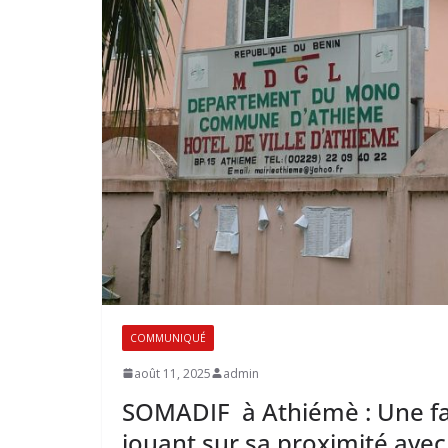
COMMUNIQUÉ
août 11, 2025
admin
SOMADIF à Athiémè : Une fa
jouant sur sa proximité avec