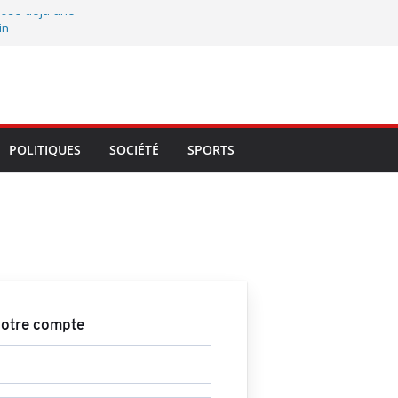
pose déjà une
in
ossa, John Hounza
une et trace les
idoyer, la
Atlantique et du
POLITIQUES
SOCIÉTÉ
SPORTS
ce locale
re François
 veille au respect
votre compte