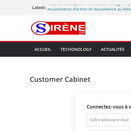
45 jours d’exception : Romuald Wadagni im
Latest:
gouvernance d’action et d’excellence au Bén
Tournée préfectorale dans le Mono : à Lok
met en lumière les performances de la comm
perspectives d’avenir
Dédékpoè élève sa voix : entre prières et pla
population appelle les autorités à agir
Installation officielle des coordinations de l’
ACCUEIL
TECHONOLOGY
ACTUALITÉS
Littoral : le RA.CO.NA renforce sa gouvernan
Bitumage de la voie Adjaha-Athiémè : le Mai
Cossy Assou intensifie le suivi du chantier et
des engagements de l’entreprise
Customer Cabinet
Connectez-vous à 