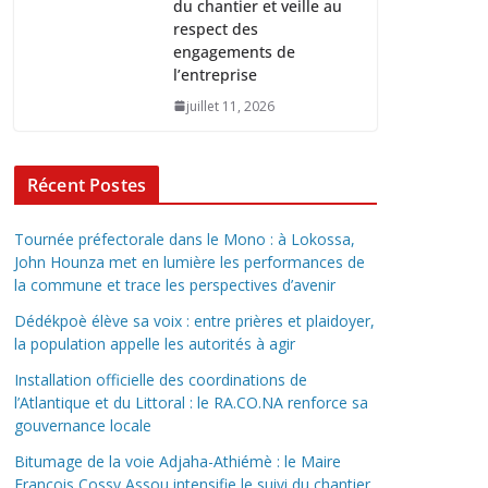
du chantier et veille au
respect des
engagements de
l’entreprise
juillet 11, 2026
Récent Postes
Tournée préfectorale dans le Mono : à Lokossa,
John Hounza met en lumière les performances de
la commune et trace les perspectives d’avenir
Dédékpoè élève sa voix : entre prières et plaidoyer,
la population appelle les autorités à agir
Installation officielle des coordinations de
l’Atlantique et du Littoral : le RA.CO.NA renforce sa
gouvernance locale
Bitumage de la voie Adjaha-Athiémè : le Maire
François Cossy Assou intensifie le suivi du chantier