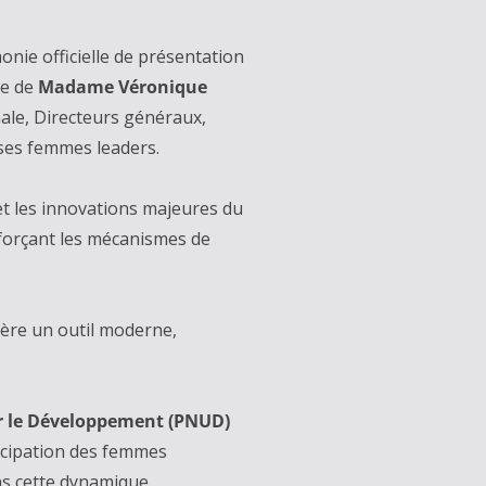
onie officielle de présentation
ve de
Madame Véronique
nale, Directeurs généraux,
uses femmes leaders.
 et les innovations majeures du
forçant les mécanismes de
mière un outil moderne,
r le Développement (PNUD)
ticipation des femmes
s cette dynamique.