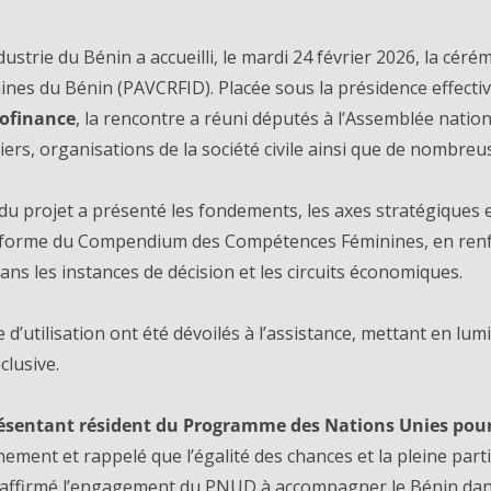
trie du Bénin a accueilli, le mardi 24 février 2026, la cérém
ines du Bénin (PAVCRFID). Placée sous la présidence effecti
rofinance
, la rencontre a réuni députés à l’Assemblée natio
ciers, organisations de la société civile ainsi que de nombre
e du projet a présenté les fondements, les axes stratégiques
plateforme du Compendium des Compétences Féminines, en ren
ans les instances de décision et les circuits économiques.
 d’utilisation ont été dévoilés à l’assistance, mettant en lu
clusive.
sentant résident du Programme des Nations Unies pou
ement et rappelé que l’égalité des chances et la pleine par
 réaffirmé l’engagement du PNUD à accompagner le Bénin dan