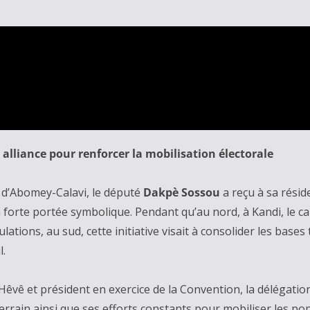
 alliance pour renforcer la mobilisation électorale
d’Abomey-Calavi, le député
Dakpè Sossou
a reçu à sa rési
forte portée symbolique. Pendant qu’au nord, à Kandi, le c
ations, au sud, cette initiative visait à consolider les bases 
l.
e Hêvê et président en exercice de la Convention, la délégati
rrain ainsi que ses efforts constants pour mobiliser les pop