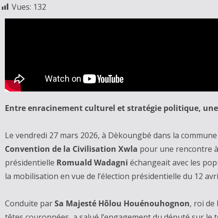
Vues:
132
‎Entre enracinement culturel et stratégie politique, une
‎Le vendredi 27 mars 2026, à Dèkoungbé dans la commune 
Convention de la Civilisation Xwla
pour une rencontre à 
présidentielle
Romuald Wadagni
échangeait avec les popul
la mobilisation en vue de l’élection présidentielle du 12 avri
‎Conduite par
Sa Majesté Hôlou Houénouhognon
, roi d
têtes couronnées, a salué l’engagement du député sur le te